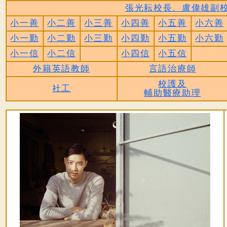
張光耘校長、盧偉雄副
小一善
小二善
小三善
小四善
小五善
小六善
小一勤
小二勤
小三勤
小四勤
小五勤
小六勤
小一信
小二信
小四信
小五信
外籍英語教師
言語治療師
校護及
社工
輔助醫療助理